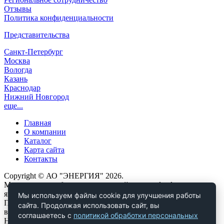
Отзывы
Политика конфиденциальности
Представительства
Санкт-Петербург
Москва
Вологда
Казань
Краснодар
Нижний Новгород
еще...
Главная
О компании
Каталог
Карта сайта
Контакты
Copyright © АО "ЭНЕРГИЯ" 2026.
Материалы, опубликованные на сайте www.dendor.ru,
являются объектами авторских и исключительных прав.
Мы используем файлы cookie для улучшения работы
Полное или частичное копирование любых материалов сайта
сайта. Продолжая использовать сайт, вы
возможно только при наличии ссылки на источник.
соглашаетесь с
политикой обработки персональных
Нарушение авторских и исключительных прав влечет за