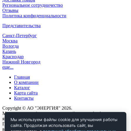
Региональное сотрудничество
Отзывы
Политика конфиденциальности
Представительства
Санкт-Петербург
Москва
Вологда
Казань
Краснодар
Нижний Новгород
еще...
Главная
О компании
Каталог
Карта сайта
Контакты
Copyright © АО "ЭНЕРГИЯ" 2026.
Материалы, опубликованные на сайте www.dendor.ru,
являются объектами авторских и исключительных прав.
Мы используем файлы cookie для улучшения работы
Полное или частичное копирование любых материалов сайта
сайта. Продолжая использовать сайт, вы
возможно только при наличии ссылки на источник.