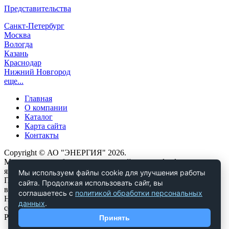
Представительства
Санкт-Петербург
Москва
Вологда
Казань
Краснодар
Нижний Новгород
еще...
Главная
О компании
Каталог
Карта сайта
Контакты
Copyright © АО "ЭНЕРГИЯ" 2026.
Материалы, опубликованные на сайте www.dendor.ru,
являются объектами авторских и исключительных прав.
Мы используем файлы cookie для улучшения работы
Полное или частичное копирование любых материалов сайта
сайта. Продолжая использовать сайт, вы
возможно только при наличии ссылки на источник.
соглашаетесь с
политикой обработки персональных
Нарушение авторских и исключительных прав влечет за
данных
.
собой ответственность в соответствии с законодательством
РФ.
Принять