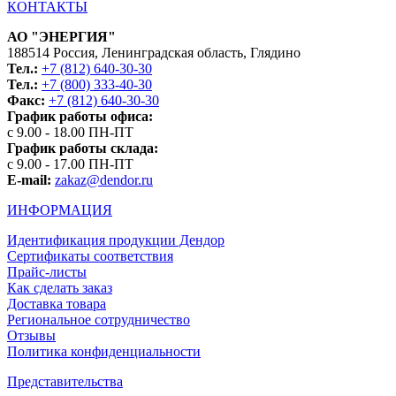
КОНТАКТЫ
АО "ЭНЕРГИЯ"
188514 Россия, Ленинградская область, Глядино
Тел.:
+7 (812) 640-30-30
Тел.:
+7 (800) 333-40-30
Факс:
+7 (812) 640-30-30
График работы офиса:
с 9.00 - 18.00 ПН-ПТ
График работы склада:
с 9.00 - 17.00 ПН-ПТ
E-mail:
zakaz@dendor.ru
ИНФОРМАЦИЯ
Идентификация продукции Дендор
Сертификаты соответствия
Прайс-листы
Как сделать заказ
Доставка товара
Региональное сотрудничество
Отзывы
Политика конфиденциальности
Представительства