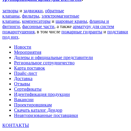
затворы
и
задвижки
,
обратные
клапаны
,
фильтры
,
электромагнитные
клапаны
,
компенсаторы
и
шаровые краны
,
фланцы и
фитинги
,
фасонные части
, а также
арматуру для систем
пожаротушения
, в том числе
пожарные гидранты
и
подставки
под них
.
Новости
Мероприятия
Дилеры и официальные представители
Региональное сотрудничество
Карта поставок
Прайс-лист
Доставка
Отзывы
Сертификаты
Идентификация продукции
Вакансии
Проектировщикам
Скачать каталог Дендор
Неавторизованные поставщики
КОНТАКТЫ