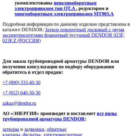
укомплектованы
неполнооборотным
электроприводом тип QT.A
, редуктором и
многооборотным электроприводом MT903.A
Подробная информация по данному изделию представлена в
каталоге DENDOR:
Затвор поворотный дисковый c двумя
эксцентриситетами фланцевый чугунный DENDOR 023F,
023F.Z (РОССИЯ)
Для заказа трубопроводной арматуры DENDOR или
получения консультации по подбору оборудования
обратитесь в отдел продаж:
+7 (800) 333-40-30
+7 (812) 640-30-30
zakaz@dendor.ru
АО «ЭНЕРГИЯ» производит и поставляет
все виды
трубопроводной арматуры DENDOR
:
затворы
и
задвижки
,
обратные
клапаны
,
фильтры
,
электромагнитные