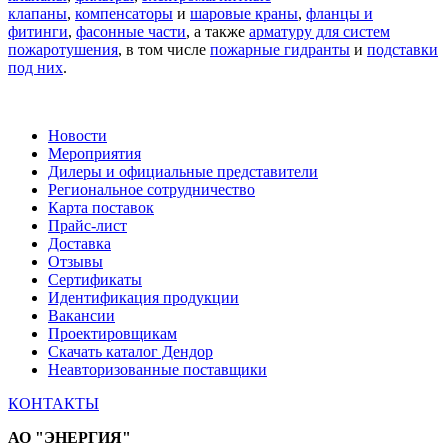
клапаны
,
компенсаторы
и
шаровые краны
,
фланцы и
фитинги
,
фасонные части
, а также
арматуру для систем
пожаротушения
, в том числе
пожарные гидранты
и
подставки
под них
.
Новости
Мероприятия
Дилеры и официальные представители
Региональное сотрудничество
Карта поставок
Прайс-лист
Доставка
Отзывы
Сертификаты
Идентификация продукции
Вакансии
Проектировщикам
Скачать каталог Дендор
Неавторизованные поставщики
КОНТАКТЫ
АО "ЭНЕРГИЯ"