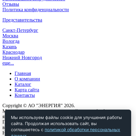
Отзывы
Политика конфиденциальности
Представительства
Санкт-Петербург
Москва
Вологда
Казань
Краснодар
Нижний Новгород
еще...
Главная
О компании
Каталог
Карта сайта
Контакты
Copyright © АО "ЭНЕРГИЯ" 2026.
Материалы, опубликованные на сайте www.dendor.ru,
являются объектами авторских и исключительных прав.
Мы используем файлы cookie для улучшения работы
Полное или частичное копирование любых материалов сайта
сайта. Продолжая использовать сайт, вы
возможно только при наличии ссылки на источник.
соглашаетесь с
политикой обработки персональных
Нарушение авторских и исключительных прав влечет за
данных
.