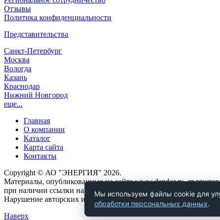
Отзывы
Политика конфиденциальности
Представительства
Санкт-Петербург
Москва
Вологда
Казань
Краснодар
Нижний Новгород
еще...
Главная
О компании
Каталог
Карта сайта
Контакты
Copyright © АО "ЭНЕРГИЯ" 2026.
Материалы, опубликованные на сайте www.dendor.ru, являются
при наличии ссылки на источник.
Мы используем файлы cookie для ул
Нарушение авторских и исключительных прав влечет за собой о
обработки персональных данных
.
Наверх