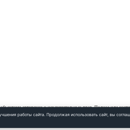
 объектами авторских и исключительных прав. Полное или част
учшения работы сайта. Продолжая использовать сайт, вы согла
тветственность в соответствии с законодательством РФ.