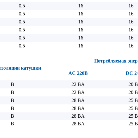
0,5
16
16
0,5
16
16
0,5
16
16
0,5
16
16
0,5
16
16
0,5
16
16
Потребляемая энер
изоляции катушки
AC 220B
DC 2
B
22 BA
20 В
B
22 BA
20 В
B
28 BA
25 В
B
28 BA
25 В
B
28 BA
25 В
B
28 BA
25 В