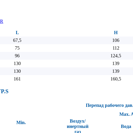
L
H
67,5
106
75
112
96
124,5
130
139
130
139
161
160,5
P.S
Перепад рабочего дав
Max. 
Воздух/
Min.
инертный
Вода
газ