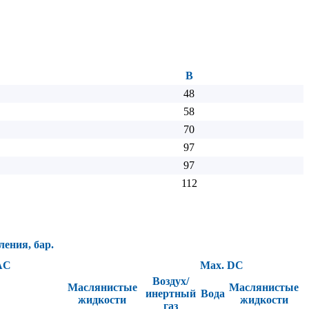
B
48
58
70
97
97
112
ления, бар.
AC
Max. DC
Воздух/
Маслянистые
Маслянистые
инертный
Вода
жидкости
жидкости
газ