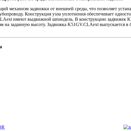
щий механизм задвижки от внешней среды, что позволяет устан
убопроводу. Конструкция узла уплотнения обеспечивает однос
LAext имеют выдвижной шпиндель. В конструкцию задвижек K
м на заданную высоту. Задвижка K51GV.CLAext выпускается в б
а