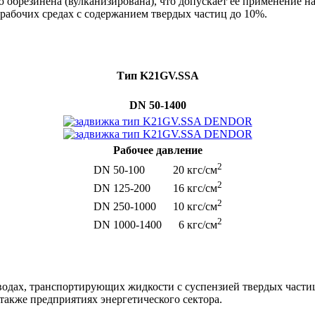
обрезинена (вулканизирована), что допускает ее применение на
рабочих средах с содержанием твердых частиц до 10%.
Тип
K21
GV.
SSA
DN 50-1400
Рабочее давление
2
DN 50-100 20 кгс/см
2
DN 125-200 16 кгс/см
2
DN 250-1000 10 кгс/см
2
DN 1000-1400 6 кгс/см
водах, транспортирующих жидкости с суспензией твердых частиц
кже предприятиях энергетического сектора.