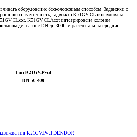
авливать оборудование бесколодезным способом. Задвижки с
тороннюю герметичность; задвижка K51GV.CL оборудована
51GV.CLext, K51GV.CLAext интегрирована колонка
ольшом диапазоне DN до 3000, и рассчитана на средние
Тип K21GV
.Pvul
DN 50-400