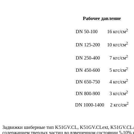
Рабочее давление
2
DN 50-100 16 кгс/см
2
DN 125-200 10 кгс/см
2
DN 250-400 7 кгс/см
2
DN 450-600 5 кгс/см
2
DN 650-750 4 кгс/см
2
DN 800-900 3 кгс/см
2
DN 1000-1400 2 кгс/см
Задвижки шиберные тип K51GV.CL, K51GV.CLext, K51GV.CLAex
содержанием твердых частиц во взвешенном состоянии 5-10% и