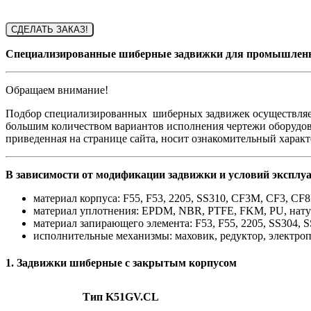
СДЕЛАТЬ ЗАКАЗ!
Специализированные шиберные задвижки для промышленн
Обращаем внимание!
Подбор специализированных шиберных задвижек осуществляе
большим количеством вариантов исполнения чертежи оборудов
приведенная на странице сайта, носит ознакомительный характ
В зависимости от модификации задвижки и условий эксплу
материал корпуса: F55, F53, 2205, SS310, CF3M, CF3, C
материал уплотнения: EPDM, NBR, PTFE, FKM, PU, натур
материал запирающего элемента: F53, F55, 2205, SS304, 
исполнительные механизмы: маховик, редуктор, электро
1. Задвижки шиберные с закрытым корпусом
Тип K51GV.CL