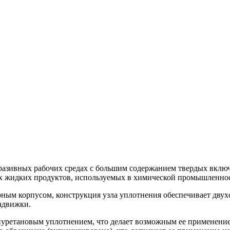
разивных рабочих средах с большим содержанием твердых включ
ых жидких продуктов, используемых в химической промышленнос
рным корпусом, конструкция узла уплотнения обеспечивает дву
задвижки.
ретановым уплотнением, что делает возможным ее применение 