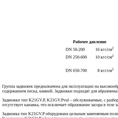
Рабочее давление
2
DN 50-200 16 кгс/см
2
DN 250-600 10 кгс/см
2
DN 650-700 8 кгс/см
Группа задвижек предназначена для эксплуатации на высокооб
содержанием песка, камней. Задвижки подходят для абразивн
Задвижки тип K21GV.P, K21GV.Pvul – обслуживаемые, с разбо
отсутствует канавка, что исключает образование засора в теле 
Задвижка тип K21GV.P оборудована цельным заменяемым полиу