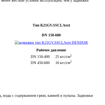
 менее жесткие условия эксплуатации, чем у задвижки
Тип
K21
GV.
SSCLAext
DN 150-600
Рабочее давление
2
DN 150-400 25 кгс/см
2
DN 450-600 16 кгс/см
, воды с содержанием грязи, камней и пульпы. Задвижки