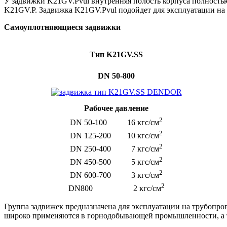
У задвижки K21GV.Pvul внутренняя полость корпуса полностью 
K21GV.P. Задвижка K21GV.Pvul подойдет для эксплуатации на 
Самоуплотняющиеся задвижки
Тип
K21
GV.
SS
DN 50-800
Рабочее давление
2
DN 50-100 16 кгс/см
2
DN 125-200 10 кгс/см
2
DN 250-400 7 кгс/см
2
DN 450-500 5 кгс/см
2
DN 600-700 3 кгс/см
2
DN800 2 кгс/см
Группа задвижек предназначена для эксплуатации на трубопро
широко применяются в горнодобывающей промышленности, а та