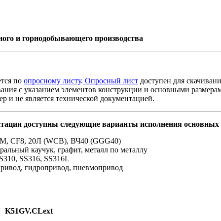
ого и горнодобывающего производства
тся по
опросному листу
.
Опросный лист
доступен для скачивания
ания с указанием элементов конструкции и основными размерам
ер и не является технической документацией.
атации доступны следующие варианты исполнения основных 
F8M, CF8, 20Л (WCB), ВЧ40 (GGG40)
альный каучук, графит, металл по металлу
SS310, SS316, SS316L
привод, гидропривод, пневмопривод
K51GV.CLext