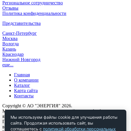
Региональное сотрудничество
Отзывы
Политика конфиденциальности
Представительства
Санкт-Петербург
Москва
Вологда
Казань
Краснодар
Нижний Новгород
еще...
Главная
О компании
Каталог
Карта сайта
Контакты
Copyright © АО "ЭНЕРГИЯ" 2026.
Материалы, опубликованные на сайте www.dendor.ru,
являются объектами авторских и исключительных прав.
Мы используем файлы cookie для улучшения работы
Полное или частичное копирование любых материалов сайта
сайта. Продолжая использовать сайт, вы
возможно только при наличии ссылки на источник.
соглашаетесь с
политикой обработки персональных